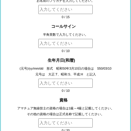
お名前のフリガナを入力してください。
0
/
15
コールサイン
半角英数で入力してください。
0
/
10
生年月日(和暦)
(元号)/yy/mm/dd 形式 昭和50年3月10日の場合は S50/03/10
元号は 大正:T、昭和:S、平成:H と記入
0
/
10
資格
アマチュア無線技士の資格の場合は1級～4級と記載してください。
その他の資格の場合は正式名称で記載してください。
0
/
20