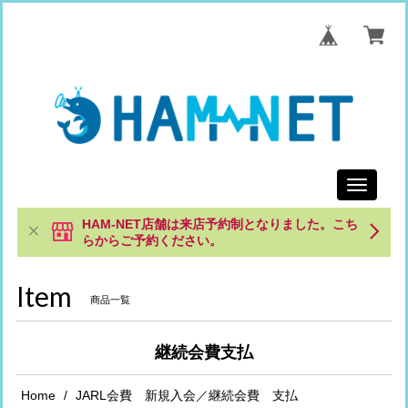
Toggle
navigati
HAM-NET店舗は来店予約制となりました。こち
らからご予約ください。
Item
商品一覧
継続会費支払
Home
JARL会費 新規入会／継続会費 支払