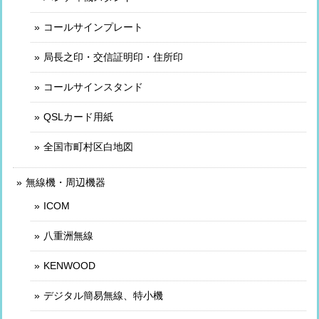
コールサインプレート
局長之印・交信証明印・住所印
コールサインスタンド
QSLカード用紙
全国市町村区白地図
無線機・周辺機器
ICOM
八重洲無線
KENWOOD
デジタル簡易無線、特小機