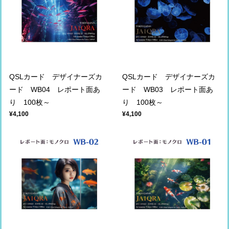
QSLカード デザイナーズカ
QSLカード デザイナーズカ
ード WB04 レポート面あ
ード WB03 レポート面あ
り 100枚～
り 100枚～
¥4,100
¥4,100