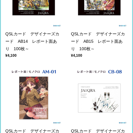
QSLカード デザイナーズカ
QSLカード デザイナーズカ
ード AB14 レポート面あ
ード AB15 レポート面あ
り 100枚～
り 100枚～
¥4,100
¥4,100
QSLカード デザイナーズカ
QSLカード デザイナーズカ