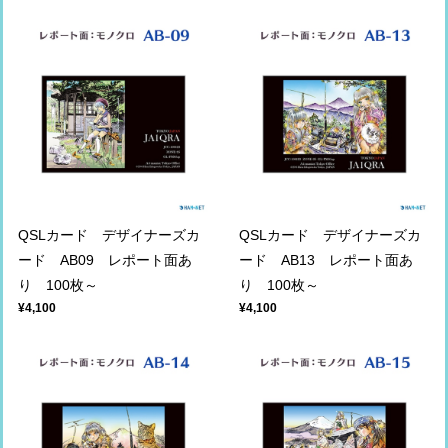
QSLカード デザイナーズカ
QSLカード デザイナーズカ
ード AB09 レポート面あ
ード AB13 レポート面あ
り 100枚～
り 100枚～
¥4,100
¥4,100