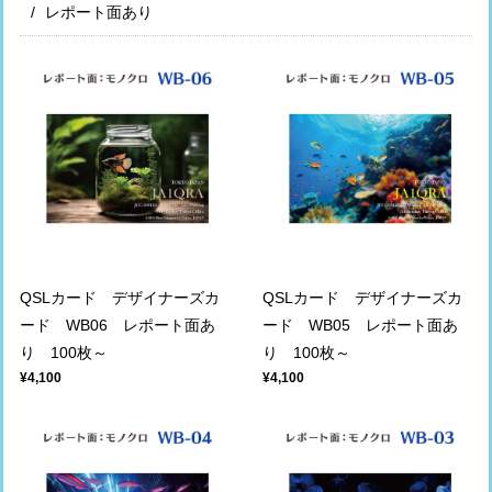
レポート面あり
QSLカード デザイナーズカ
QSLカード デザイナーズカ
ード WB06 レポート面あ
ード WB05 レポート面あ
り 100枚～
り 100枚～
¥4,100
¥4,100