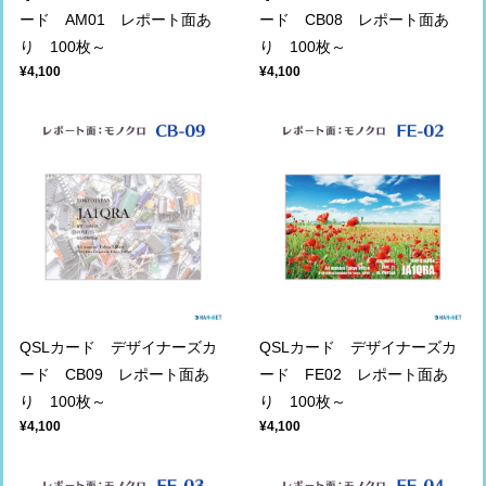
ード AM01 レポート面あ
ード CB08 レポート面あ
り 100枚～
り 100枚～
¥4,100
¥4,100
QSLカード デザイナーズカ
QSLカード デザイナーズカ
ード CB09 レポート面あ
ード FE02 レポート面あ
り 100枚～
り 100枚～
¥4,100
¥4,100