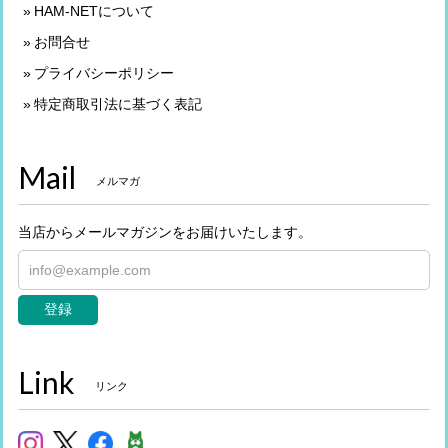
HAM-NETについて
お問合せ
プライバシーポリシー
特定商取引法に基づく表記
Mail
メルマガ
当店からメールマガジンをお届けいたします。
登録
Link
リンク