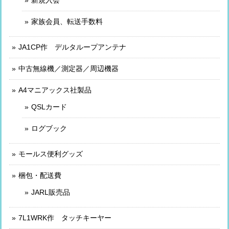
新規入会
家族会員、転送手数料
JA1CP作 デルタループアンテナ
中古無線機／測定器／周辺機器
A4マニアックス社製品
QSLカード
ログブック
モールス便利グッズ
梱包・配送費
JARL販売品
7L1WRK作 タッチキーヤー