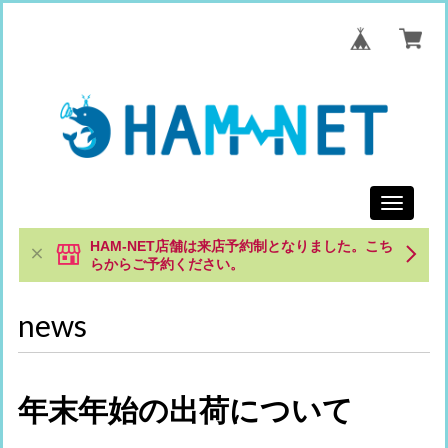
Toggle
navigati
HAM-NET店舗は来店予約制となりました。こち
らからご予約ください。
news
年末年始の出荷について