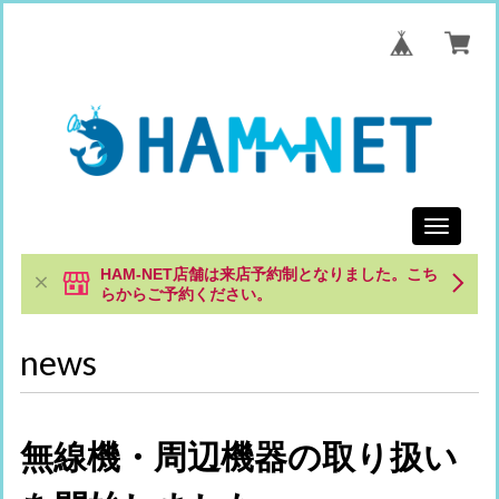
Toggle
navigati
HAM-NET店舗は来店予約制となりました。こち
らからご予約ください。
news
無線機・周辺機器の取り扱い