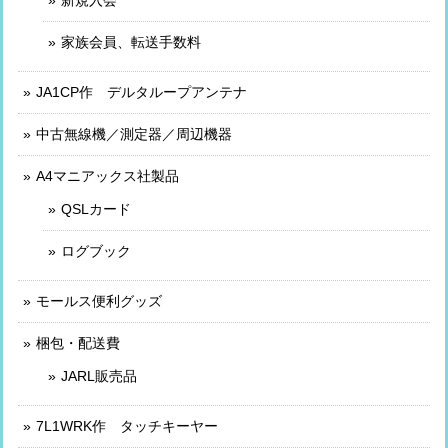
新規入会
家族会員、転送手数料
JA1CP作 デルタループアンテナ
中古無線機／測定器／周辺機器
A4マニアックス社製品
QSLカード
ログブック
モールス便利グッズ
梱包・配送費
JARL販売品
7L1WRK作 タッチキーヤー