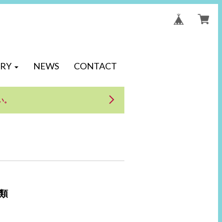
RY
NEWS
CONTACT
い。
類