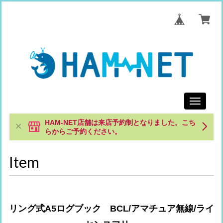
Toggle
navigati
HAM-NET店舗は来店予約制となりました。こち
らからご予約ください。
Item
リング式A5ログブック BCL/アマチュア無線/ライ