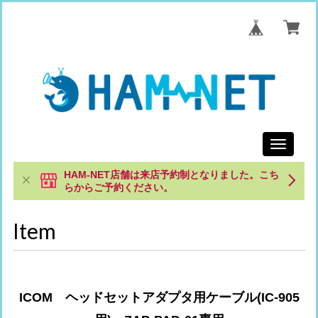
Toggle
navigati
HAM-NET店舗は来店予約制となりました。こち
らからご予約ください。
Item
ICOM ヘッドセットアダプタ用ケーブル(IC-905